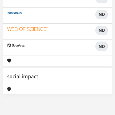
ND
ND
ND
social impact