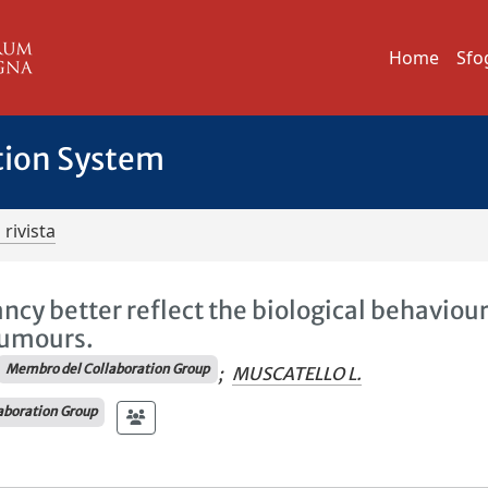
Home
Sfo
tion System
 rivista
cy better reflect the biological behaviour
tumours.
Membro del Collaboration Group
;
MUSCATELLO L.
aboration Group