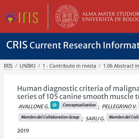
CRIS
Current Research Informa
IRIS
UNIBO
1 - Contributo in rivista
1.06 Abstract in
Human diagnostic criteria of malignan
series of 105 canine smooth muscle 
Conceptualization
AVALLONE G.
;
PELLEGRINO V.
Membro del Collaboration Group
Membro del Coll
;
SARLI G.
2019