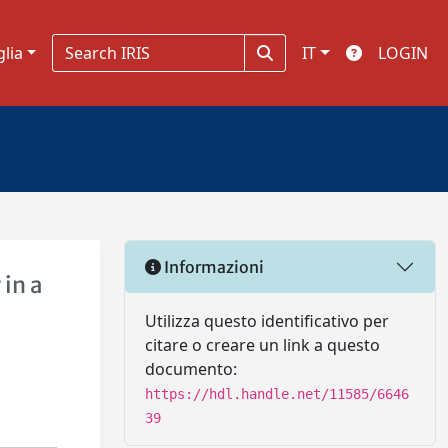
glia
IT
LOGIN
Informazioni
 in a
Utilizza questo identificativo per
citare o creare un link a questo
documento:
https://hdl.handle.net/11585/6646
39