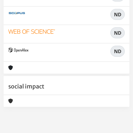
ND
ND
ND
social impact