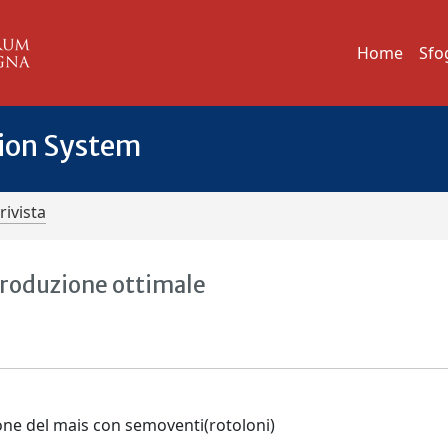
Home
Sfo
tion System
rivista
 produzione ottimale
ione del mais con semoventi(rotoloni)