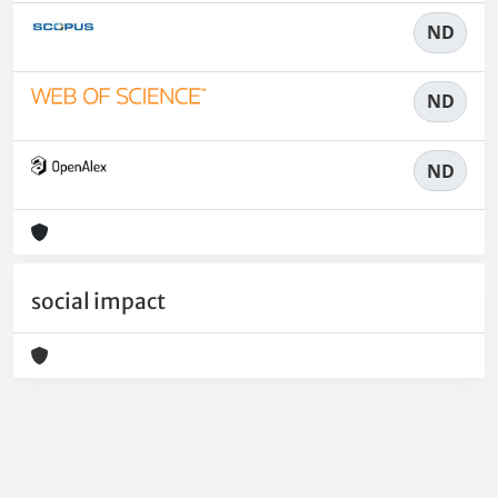
ND
ND
ND
social impact