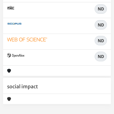
ND
ND
ND
ND
social impact