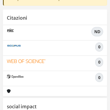
Citazioni
ND
0
0
0
social impact