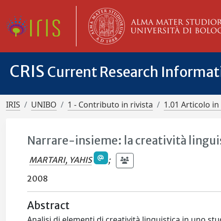
CRIS
Current Research Informa
IRIS
UNIBO
1 - Contributo in rivista
1.01 Articolo in 
Narrare-insieme: la creatività linguis
MARTARI, YAHIS
;
2008
Abstract
Analisi di elementi di creatività linguistica in uno st