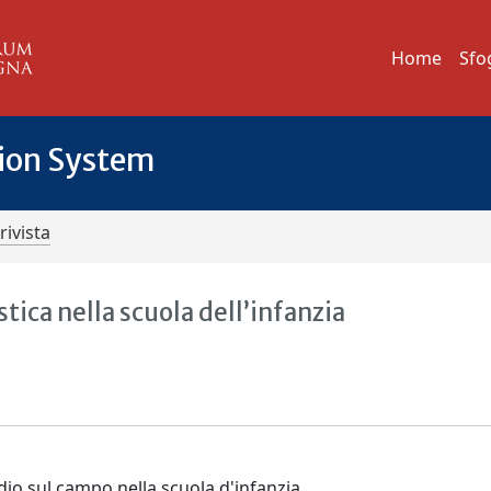
Home
Sfo
tion System
rivista
tica nella scuola dell’infanzia
udio sul campo nella scuola d'infanzia.