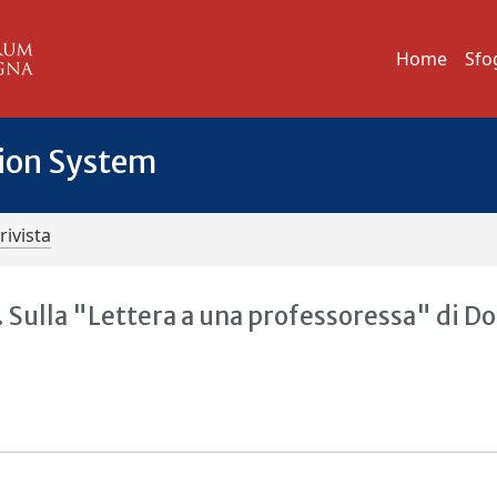
Home
Sfo
tion System
rivista
ia. Sulla "Lettera a una professoressa" di D