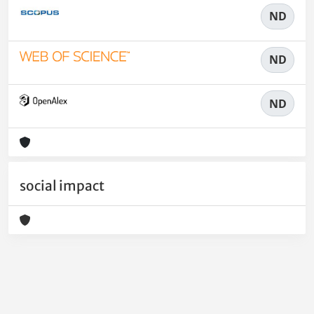
ND
ND
ND
social impact