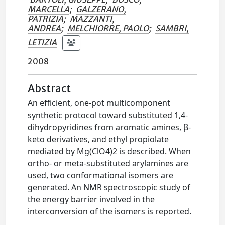
MARCELLA
;
GALZERANO,
PATRIZIA
;
MAZZANTI,
ANDREA
;
MELCHIORRE, PAOLO
;
SAMBRI,
LETIZIA
2008
Abstract
An efficient, one-pot multicomponent
synthetic protocol toward substituted 1,4-
dihydropyridines from aromatic amines, β-
keto derivatives, and ethyl propiolate
mediated by Mg(ClO4)2 is described. When
ortho- or meta-substituted arylamines are
used, two conformational isomers are
generated. An NMR spectroscopic study of
the energy barrier involved in the
interconversion of the isomers is reported.