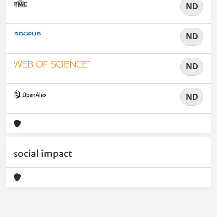
ND
ND
ND
ND
social impact