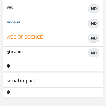
ND
ND
ND
ND
social impact