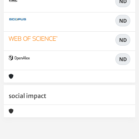
ND
ND
ND
ND
social impact