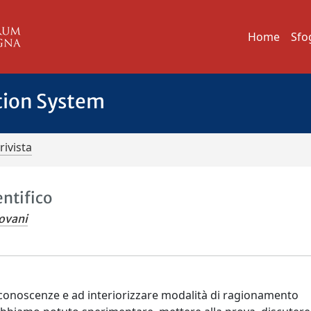
Home
Sfo
tion System
rivista
entifico
ovani
e conoscenze e ad interiorizzare modalità di ragionamento