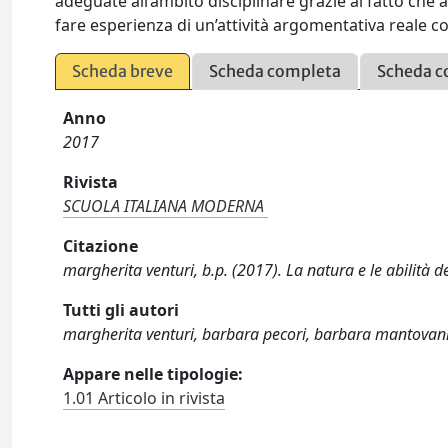
adeguate all’ambito disciplinare grazie al fatto che
fare esperienza di un’attività argomentativa reale con 
Scheda breve
Scheda completa
Scheda c
Anno
2017
Rivista
SCUOLA ITALIANA MODERNA
Citazione
margherita venturi, b.p. (2017). La natura e le abilità
Tutti gli autori
margherita venturi, barbara pecori, barbara mantovan
Appare nelle tipologie:
1.01 Articolo in rivista