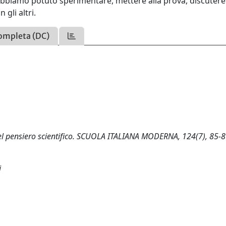
 abbiamo potuto sperimentare, mettere alla prova, discutere
gli altri.
ompleta (DC)
 del pensiero scientifico. SCUOLA ITALIANA MODERNA, 124(7), 85-8
i