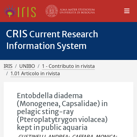
CRIS
Current Research
Information System
IRIS
UNIBO
1 - Contributo in rivista
1.01 Articolo in rivista
Entobdella diadema
(Monogenea, Capsalidae) in
pelagic sting-ray
(Pteroplatytrygon violacea)
kept in public aquaria
GUSTINELLI, ANDREA
;
CAFFARA, MONICA
;