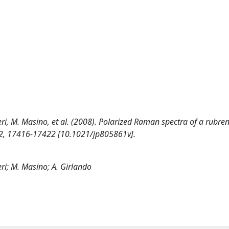
anzieri, M. Masino, et al. (2008). Polarized Raman spectra of a rubre
12, 17416-17422 [10.1021/jp805861v].
zieri; M. Masino; A. Girlando