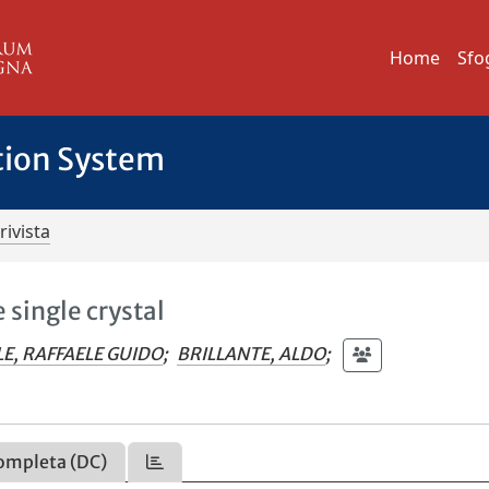
Home
Sfo
tion System
rivista
 single crystal
LE, RAFFAELE GUIDO
;
BRILLANTE, ALDO
;
ompleta (DC)