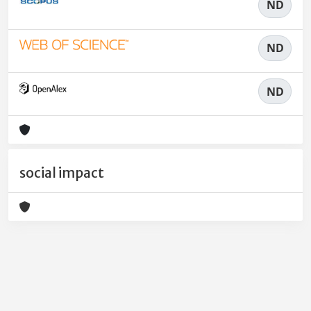
ND
ND
ND
social impact