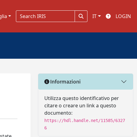
glia
IT
LOGIN
Informazioni
Utilizza questo identificativo per
citare o creare un link a questo
documento:
https://hdl.handle.net/11585/6327
6
 state