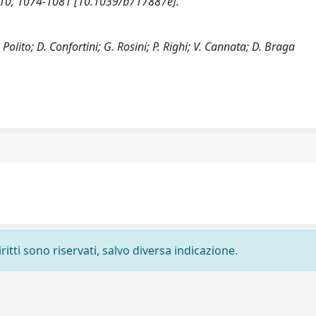
 10, 1074-1081 [10.1039/b717887e].
olito; D. Confortini; G. Rosini; P. Righi; V. Cannata; D. Braga
ritti sono riservati, salvo diversa indicazione.