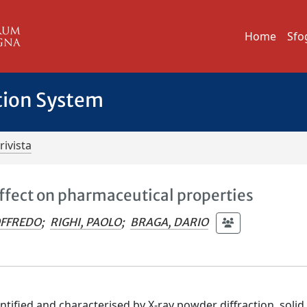
Home
Sfo
tion System
rivista
effect on pharmaceutical properties
OFFREDO
;
RIGHI, PAOLO
;
BRAGA, DARIO
entified and characterised by X-ray powder diffraction, solid