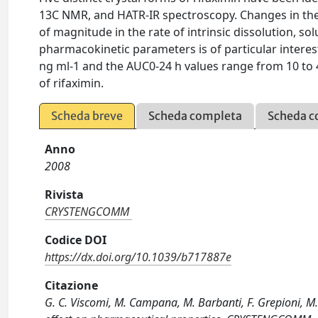
13C NMR, and HATR-IR spectroscopy. Changes in the 
of magnitude in the rate of intrinsic dissolution, solu
pharmacokinetic parameters is of particular interes
ng ml-1 and the AUC0-24 h values range from 10 to 4
of rifaximin.
Scheda breve
Scheda completa
Scheda c
Anno
2008
Rivista
CRYSTENGCOMM
Codice DOI
https://dx.doi.org/10.1039/b717887e
Citazione
G. C. Viscomi, M. Campana, M. Barbanti, F. Grepioni, M. P