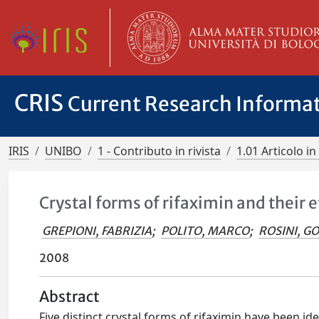
CRIS
Current Research Informa
IRIS
UNIBO
1 - Contributo in rivista
1.01 Articolo in 
Crystal forms of rifaximin and their 
GREPIONI, FABRIZIA
;
POLITO, MARCO
;
ROSINI, G
2008
Abstract
Five distinct crystal forms of rifaximin have been id