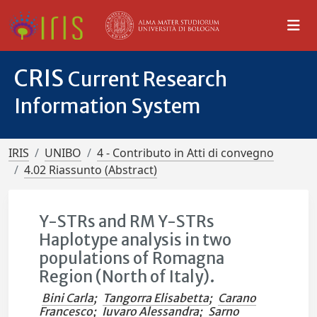
CRIS
Current Research
Information System
IRIS
UNIBO
4 - Contributo in Atti di convegno
4.02 Riassunto (Abstract)
Y-STRs and RM Y-STRs
Haplotype analysis in two
populations of Romagna
Region (North of Italy).
Bini Carla
;
Tangorra Elisabetta
;
Carano
Francesco
;
Iuvaro Alessandra
;
Sarno