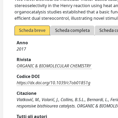
stereoselectivity in the Henry reaction using heat an
organocatalysis studies established that a basic func
efficient dual stereocontrol, illustrating novel stim
Scheda breve
Scheda completa
Scheda c
Anno
2017
Rivista
ORGANIC & BIOMOLECULAR CHEMISTRY
Codice DOI
https://dx.doi.org/10.1039/c7ob01851g
Citazione
Vlatković, M., Volarić, J., Collins, B.S.L., Bernardi, L., 
responsive bisthiourea catalysts. ORGANIC & BIOMOL
Tutti gli autori