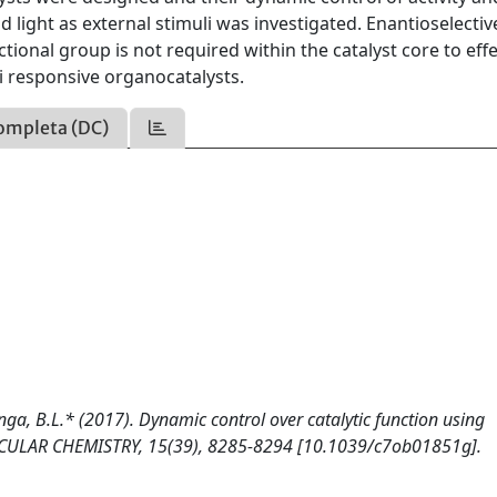
d light as external stimuli was investigated. Enantioselectiv
tional group is not required within the catalyst core to eff
uli responsive organocatalysts.
ompleta (DC)
Feringa, B.L.* (2017). Dynamic control over catalytic function using
ECULAR CHEMISTRY, 15(39), 8285-8294 [10.1039/c7ob01851g].