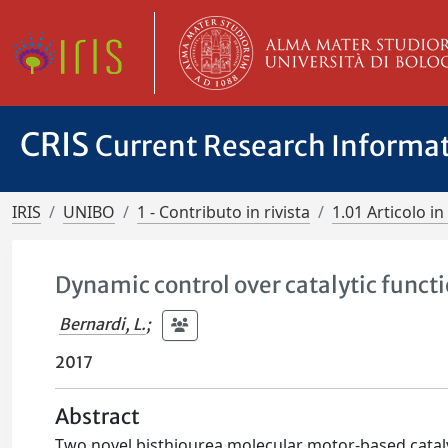
CRIS
Current Research Informa
IRIS
UNIBO
1 - Contributo in rivista
1.01 Articolo in 
Dynamic control over catalytic funct
Bernardi, L.
;
2017
Abstract
Two novel bisthiourea molecular motor-based cataly