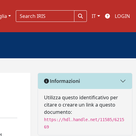
glia
IT
LOGIN
Informazioni
Utilizza questo identificativo per
citare o creare un link a questo
documento:
https://hdl.handle.net/11585/6215
69
d