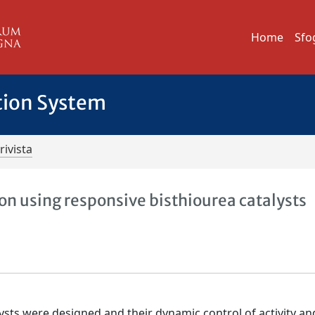
Home
Sfo
tion System
rivista
ion using responsive bisthiourea catalysts
sts were designed and their dynamic control of activity an