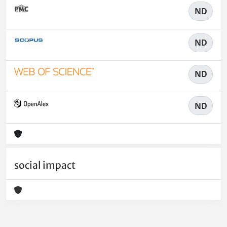
ND
ND
ND
ND
social impact