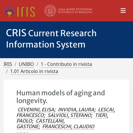
CRIS
Current Research
Information System
IRIS
UNIBO
1 - Contributo in rivista
1.01 Articolo in rivista
Human models of aging and
longevity.
CEVENINI, ELISA
;
INVIDIA, LAURA
;
LESCAI,
FRANCESCO
;
SALVIOLI, STEFANO
;
TIERI,
PAOLO
;
CASTELLANI,
GASTONE
;
FRANCESCHI, CLAUDIO