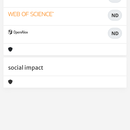
ND
ND
social impact