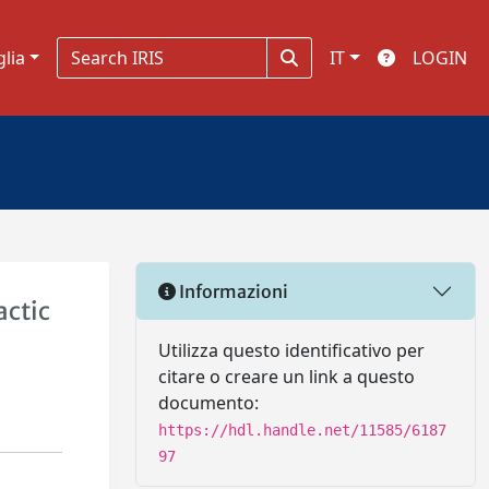
glia
IT
LOGIN
Informazioni
actic
Utilizza questo identificativo per
citare o creare un link a questo
documento:
https://hdl.handle.net/11585/6187
97