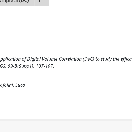
ompleta (DC)
). Application of Digital Volume Correlation (DVC) to study the effica
S, 99-B(Supp1), 107-107.
tofolini, Luca