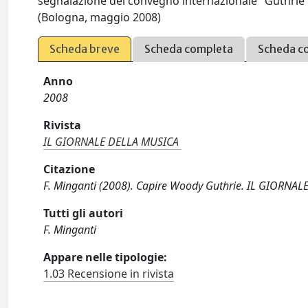
segnalazione del convegno internazionale "Guthrie e 
(Bologna, maggio 2008)
Scheda breve
Scheda completa
Scheda c
Anno
2008
Rivista
IL GIORNALE DELLA MUSICA
Citazione
F. Minganti (2008). Capire Woody Guthrie. IL GIORNAL
Tutti gli autori
F. Minganti
Appare nelle tipologie:
1.03 Recensione in rivista