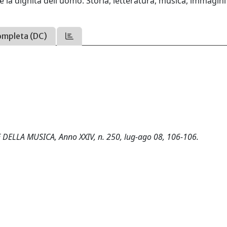
la dignità dell'uomo. Storia, letteratura, musica, immagini
ompleta (DC)
E DELLA MUSICA, Anno XXIV, n. 250, lug-ago 08, 106-106.