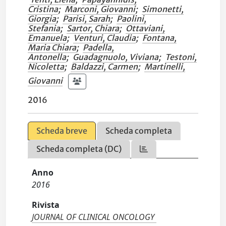
Cristina
;
Marconi, Giovanni
;
Simonetti,
Giorgia
;
Parisi, Sarah
;
Paolini,
Stefania
;
Sartor, Chiara
;
Ottaviani,
Emanuela
;
Venturi, Claudia
;
Fontana,
Maria Chiara
;
Padella,
Antonella
;
Guadagnuolo, Viviana
;
Testoni,
Nicoletta
;
Baldazzi, Carmen
;
Martinelli,
Giovanni
2016
Scheda breve
Scheda completa
Scheda completa (DC)
Anno
2016
Rivista
JOURNAL OF CLINICAL ONCOLOGY