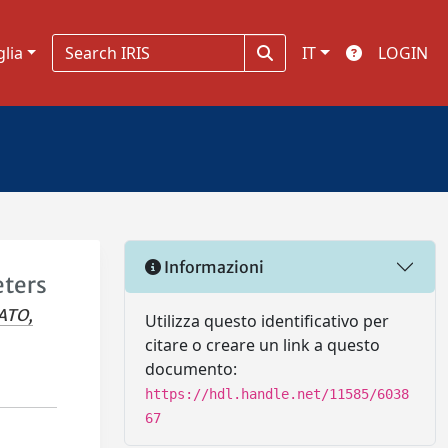
glia
IT
LOGIN
Informazioni
eters
ATO,
Utilizza questo identificativo per
citare o creare un link a questo
documento:
https://hdl.handle.net/11585/6038
67