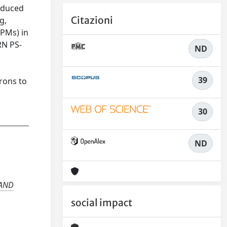
roduced
Citazioni
g,
iPMs) in
RN PS-
ND
39
rons to
30
ND
 AND
social impact