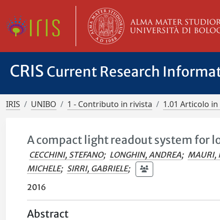
CRIS
Current Research Informa
IRIS
UNIBO
1 - Contributo in rivista
1.01 Articolo in 
A compact light readout system for 
CECCHINI, STEFANO
;
LONGHIN, ANDREA
;
MAURI, 
MICHELE
;
SIRRI, GABRIELE
;
2016
Abstract