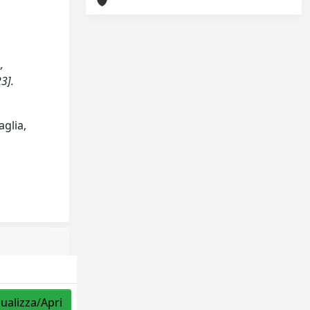
,
3].
aglia,
sualizza/Apri