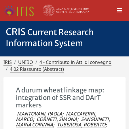
CRIS
Current Research
Information System
IRIS
UNIBO
4 - Contributo in Atti di convegno
4.02 Riassunto (Abstract)
A durum wheat linkage map:
integration of SSR and DArT
markers
MANTOVANI, PAOLA
;
MACCAFERRI,
MARCO
;
CORNETI, SIMONA
;
SANGUINETI,
MARIA CORINNA
;
TUBEROSA, ROBERTO
;