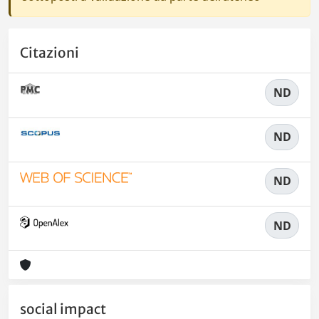
Citazioni
ND
ND
ND
ND
social impact