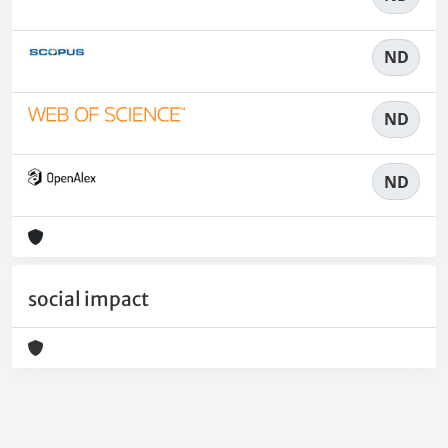
ND
ND
ND
social impact