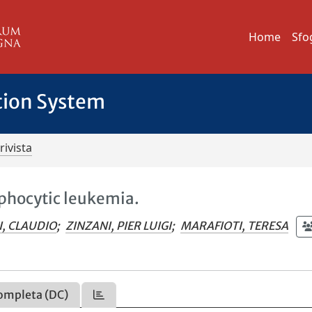
Home
Sfo
tion System
rivista
mphocytic leukemia.
I, CLAUDIO
;
ZINZANI, PIER LUIGI
;
MARAFIOTI, TERESA
ompleta (DC)