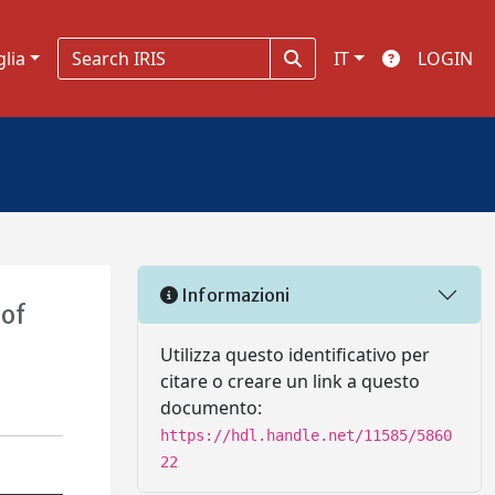
glia
IT
LOGIN
Informazioni
 of
Utilizza questo identificativo per
citare o creare un link a questo
documento:
https://hdl.handle.net/11585/5860
22