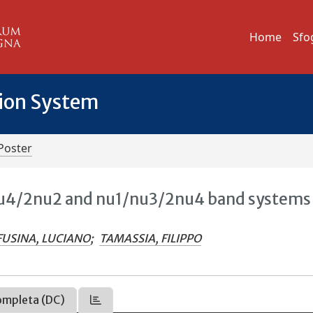
Home
Sfo
tion System
Poster
/nu4/2nu2 and nu1/nu3/2nu4 band systems
FUSINA, LUCIANO
;
TAMASSIA, FILIPPO
ompleta (DC)