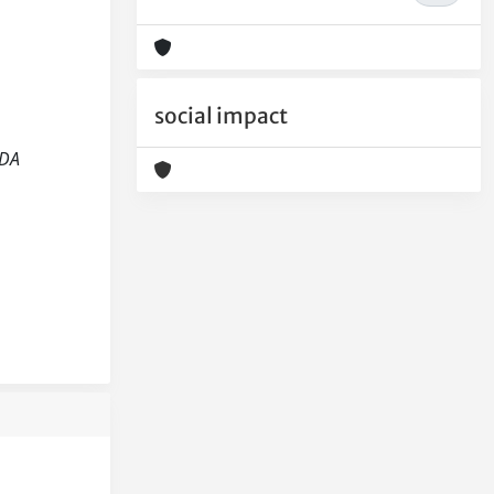
social impact
NDA