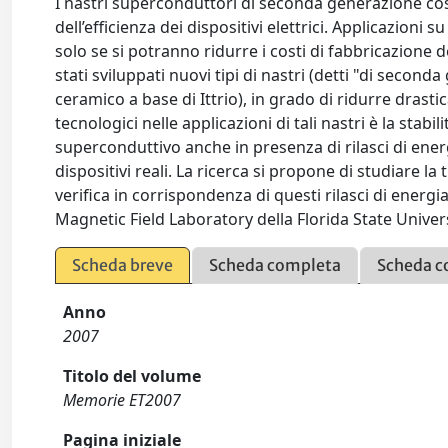
I nastri superconduttori di seconda generazione co
dell’efficienza dei dispositivi elettrici. Applicazioni 
solo se si potranno ridurre i costi di fabbricazione d
stati sviluppati nuovi tipi di nastri (detti "di secon
ceramico a base di Ittrio), in grado di ridurre drast
tecnologici nelle applicazioni di tali nastri è la stabi
superconduttivo anche in presenza di rilasci di ene
dispositivi reali. La ricerca si propone di studiare l
verifica in corrispondenza di questi rilasci di energi
Magnetic Field Laboratory della Florida State Univers
Scheda breve
Scheda completa
Scheda c
Anno
2007
Titolo del volume
Memorie ET2007
Pagina iniziale