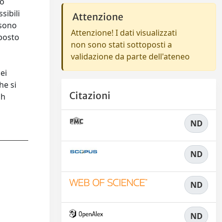
to
sibili
Attenzione
 sono
Attenzione! I dati visualizzati
mposto
non sono stati sottoposti a
validazione da parte dell'ateneo
ei
he si
Citazioni
gh
ND
ND
ND
ND