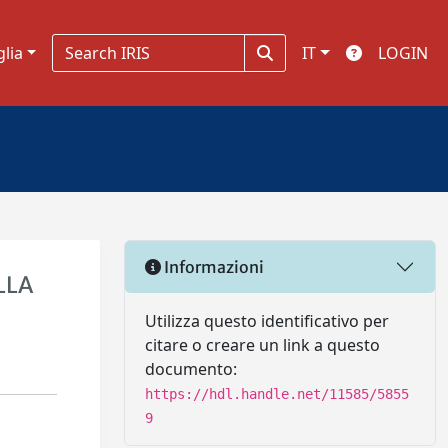
glia
IT
LOGIN
Informazioni
LLA
Utilizza questo identificativo per
citare o creare un link a questo
documento:
https://hdl.handle.net/11585/5855
9