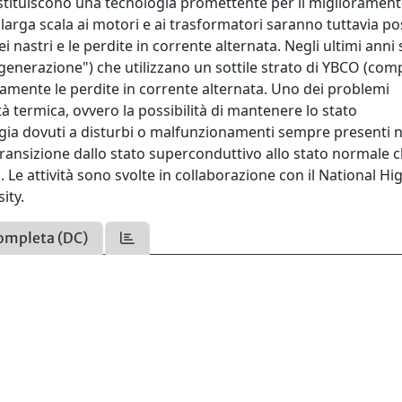
stituiscono una tecnologia promettente per il miglioramen
su larga scala ai motori e ai trasformatori saranno tuttavia pos
ei nastri e le perdite in corrente alternata. Negli ultimi anni
da generazione") che utilizzano un sottile strato di YBCO (co
icamente le perdite in corrente alternata. Uno dei problemi
lità termica, ovvero la possibilità di mantenere lo stato
rgia dovuti a disturbi o malfunzionamenti sempre presenti n
a transizione dallo stato superconduttivo allo stato normale c
a. Le attività sono svolte in collaborazione con il National Hi
ity.
ompleta (DC)