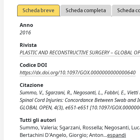
Scheda breve
Scheda completa
Scheda c
Anno
2016
Rivista
PLASTIC AND RECONSTRUCTIVE SURGERY – GLOBAL O
Codice DOI
https://dx.doi.org/10.1097/GOX.0000000000000640
Citazione
Summo, V., Sgarzani, R., Negosanti, L., Fabbri, E., Vietti 
Spinal Cord Injuries: Concordance Between Swab and 
GLOBAL OPEN, 4(3), e651-e651 [10.1097/GOX.00000
Tutti gli autori
Summo, Valeria; Sgarzani, Rossella; Negosanti, Luca; 
Bertachini D'Angelo, Giorgio; Anton
...
espandi