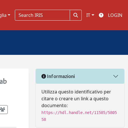
glia
IT
LOGIN
Informazioni
wab
Utilizza questo identificativo per
citare o creare un link a questo
documento:
https://hdl.handle.net/11585/5805
58