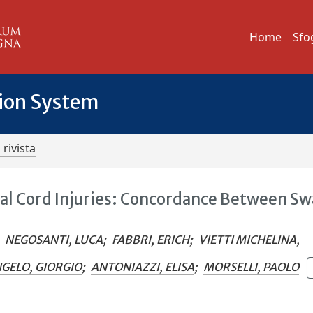
Home
Sfo
tion System
 rivista
inal Cord Injuries: Concordance Between S
NEGOSANTI, LUCA
;
FABBRI, ERICH
;
VIETTI MICHELINA,
GELO, GIORGIO
;
ANTONIAZZI, ELISA
;
MORSELLI, PAOLO