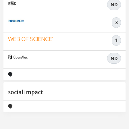
ND
3
1
ND
social impact