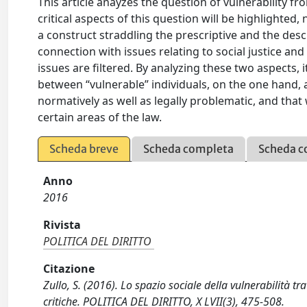
This article anayzes the question of vulnerability fr
critical aspects of this question will be highlighted,
a construct straddling the prescriptive and the descr
connection with issues relating to social justice an
issues are filtered. By analyzing these two aspects, it
between “vulnerable” individuals, on the one hand, an
normatively as well as legally problematic, and that
certain areas of the law.
Scheda breve
Scheda completa
Scheda c
Anno
2016
Rivista
POLITICA DEL DIRITTO
Citazione
Zullo, S. (2016). Lo spazio sociale della vulnerabilità tra
critiche. POLITICA DEL DIRITTO, X LVII(3), 475-508.