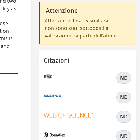
 end two
ility as
Attenzione
Attenzione! I dati visualizzati
hose
non sono stati sottoposti a
ction
validazione da parte dell'ateneo
his is
e and
Citazioni
ND
ND
ND
ND