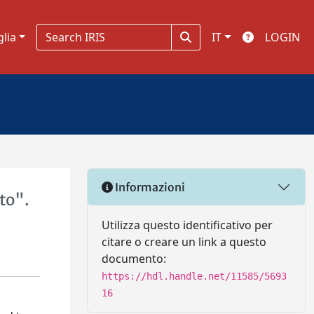
glia
IT
LOGIN
Informazioni
tto".
Utilizza questo identificativo per
citare o creare un link a questo
documento:
https://hdl.handle.net/11585/5693
16