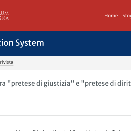
Home
Sfo
tion System
rivista
ra "pretese di giustizia" e "pretese di diri