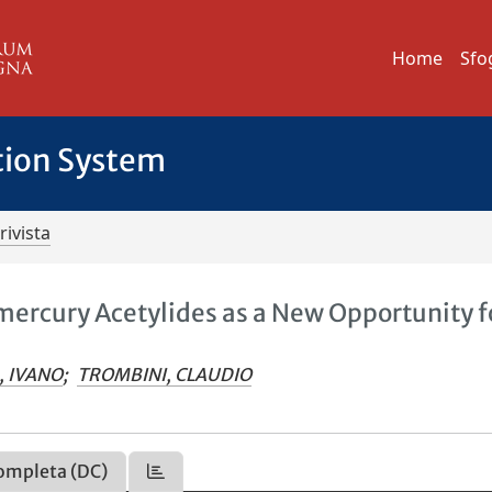
Home
Sfo
tion System
rivista
lmercury Acetylides as a New Opportunity f
, IVANO
;
TROMBINI, CLAUDIO
ompleta (DC)