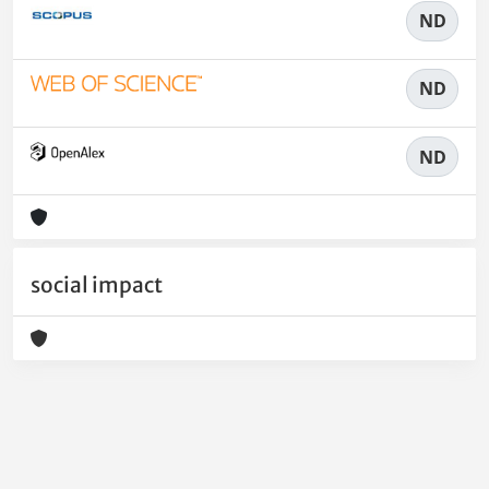
ND
ND
ND
social impact