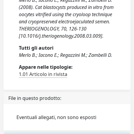
Merlo B., Iacono E., Regazzini M., Zambelli D.
(2008). Cat blastocysts produced in vitro from
oocytes vitrified using the cryoloop technique
and cryopreserved electroejaculated semen.
THERIOGENOLOGY, 70, 126-130
[10.1016/j.theriogenology.2008.03.009].
Tutti gli autori
Merlo B.; Iacono E.; Regazzini M.; Zambelli D.
Appare nelle tipologie:
1.01 Articolo in rivista
File in questo prodotto:
Eventuali allegati, non sono esposti