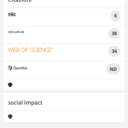
6
38
34
ND
social impact