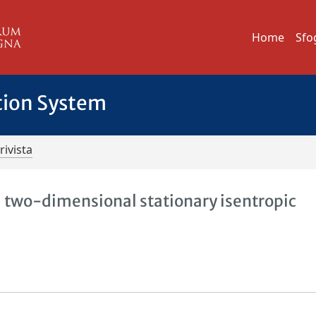
Home
Sfo
tion System
rivista
a two-dimensional stationary isentropic