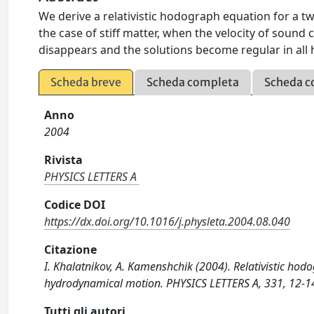
We derive a relativistic hodograph equation for a 
the case of stiff matter, when the velocity of sound c
disappears and the solutions become regular in all
Scheda breve
Scheda completa
Scheda c
Anno
2004
Rivista
PHYSICS LETTERS A
Codice DOI
https://dx.doi.org/10.1016/j.physleta.2004.08.040
Citazione
I. Khalatnikov, A. Kamenshchik (2004). Relativistic hod
hydrodynamical motion. PHYSICS LETTERS A, 331, 12-14
Tutti gli autori