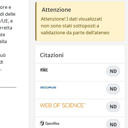
lore e
Attenzione
di delle
Attenzione! I dati visualizzati
1/UE, e
non sono stati sottoposti a
rretta
validazione da parte dell'ateneo
nte
ella
Citazioni
può
di
.
ND
ND
ND
ND