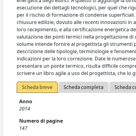
energetica degli edifici. A questo si aggiunge la dif
esecuzione dei dettagli tecnologici, per quel che ri
per il rischio di formazione di condense superficiali.
chiusure edilizie, dovuto alle recenti innovazioni in a
loro recepimento, e alla certificazione energetica de
valutazione dei ponti termici nella progettazione di 
volume intende fornire al progettista gli strumenti pe
descrizione delle tipologie, terminologie e fenomeni 
indicazioni per la loro correzione. Date le numerose
presentare un ponte termico, risulta difficile compre
scrivere un libro agile a uso del progettista, che lo gui
Scheda breve
Scheda completa
Scheda c
Anno
2014
Numero di pagine
147