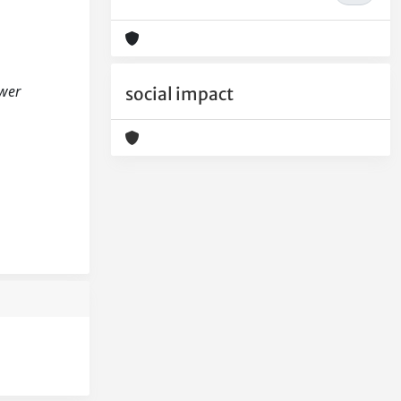
uwer
social impact