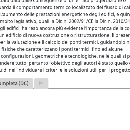
ficoltà data dalle conseguenze di un errata progettazione o
guarda il comportamento termico localizzato del flusso di ca
 L’aumento delle prestazioni energetiche degli edifici, e quin
mbito legislativo, quali la Dir. n. 2002/91/CE la Dir. n. 2010/3
gli edifici, ha reso ancora più evidente l’importanza della co
un edificio di nuova costruzione o ristrutturazione. Il prese
r la valutazione e il calcolo dei ponti termici, guidandolo n
fisiche che caratterizzano i ponti termici, fino ad alcune
 configurazioni, geometriche e tecnologiche, nelle quali si 
ndere tutto, pertanto l’obiettivo degli autori è stato quello 
di nell’individuare i criteri e le soluzioni utili per il progetto
ompleta (DC)