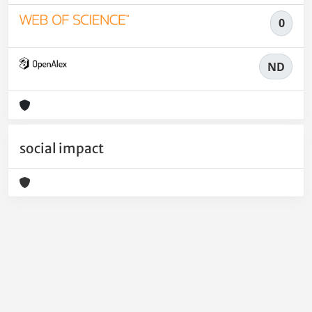
0
ND
social impact
Powered by
IRIS
-
about IRIS
-