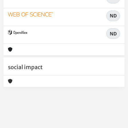
ND
ND
social impact