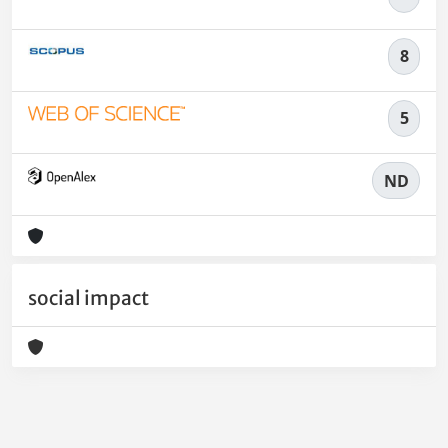
8
5
ND
social impact