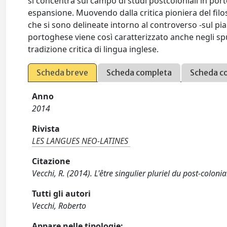
si concentra sul campo di studi postcoloniali in po
espansione. Muovendo dalla critica pioniera del filo
che si sono delineate intorno al controverso -sul pia
portoghese viene così caratterizzato anche negli spun
tradizione critica di lingua inglese.
Scheda breve
Scheda completa
Scheda c
Anno
2014
Rivista
LES LANGUES NEO-LATINES
Citazione
Vecchi, R. (2014). L'être singulier pluriel du post-col
Tutti gli autori
Vecchi, Roberto
Appare nelle tipologie: