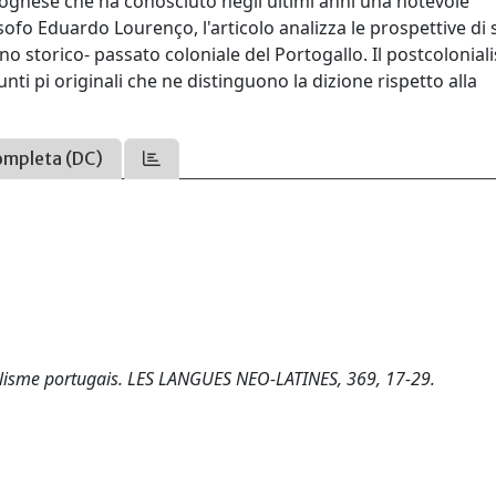
rtoghese che ha conosciuto negli ultimi anni una notevole
sofo Eduardo Lourenço, l'articolo analizza le prospettive di 
no storico- passato coloniale del Portogallo. Il postcolonia
ti pi originali che ne distinguono la dizione rispetto alla
ompleta (DC)
onialisme portugais. LES LANGUES NEO-LATINES, 369, 17-29.