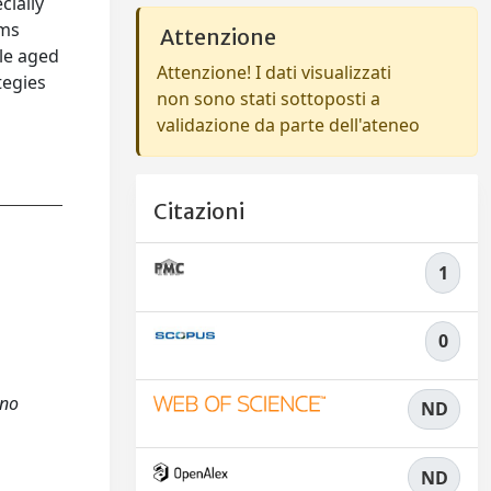
cially
ems
Attenzione
le aged
Attenzione! I dati visualizzati
tegies
non sono stati sottoposti a
validazione da parte dell'ateneo
Citazioni
1
0
gno
ND
ND