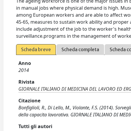
The ageing workforce is one of the major issues in E
in manual jobs where physical demand is high. Mu
among European workers and are able to affect work
45-65, measures to sustain work ability and prope
include adjustment of the job to the worker's health
surveillance.programs in the management of workers
Scheda breve
Scheda completa
Scheda c
Anno
2014
Rivista
GIORNALE ITALIANO DI MEDICINA DEL LAVORO ED E
Citazione
Bonfiglioli, R., Di Lello, M., Violante, F.S. (2014). Sor
della capacita lavorativa. GIORNALE ITALIANO DI ME
Tutti gli autori