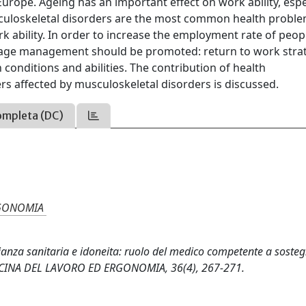
urope. Ageing has an important effect on work ability, espe
sculoskeletal disorders are the most common health probl
 ability. In order to increase the employment rate of peop
r age management should be promoted: return to work stra
 conditions and abilities. The contribution of health
 affected by musculoskeletal disorders is discussed.
ompleta (DC)
RGONOMIA
veglianza sanitaria e idoneita: ruolo del medico competente a soste
DICINA DEL LAVORO ED ERGONOMIA, 36(4), 267-271.