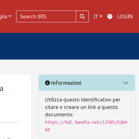
glia
IT
LOGIN
Informazioni
la
Utilizza questo identificativo per
citare o creare un link a questo
documento:
https://hdl.handle.net/11585/5204
60