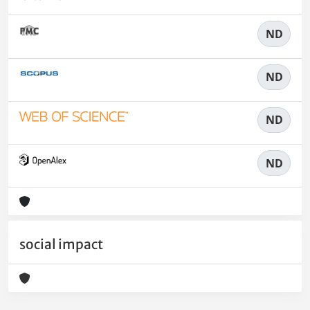
ND
ND
ND
ND
social impact