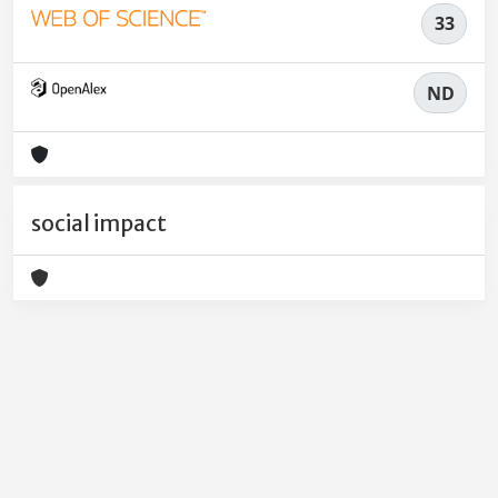
33
ND
social impact
Powered by
IRIS
-
about IRIS
-