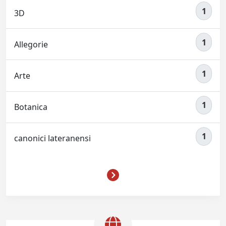
1
3D
1
Allegorie
1
Arte
1
Botanica
1
canonici lateranensi