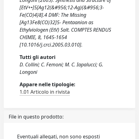
Longoni (2005). Synthesis and Structure of
[EtV+•]5[Ag12(&#956;12-Ag){&#956;3-
Fe(CO)4}8].4 DMF: The Missing
[Ag13Fe8(CO)32]5- Pentaanion as
Ethylviologen (EtV) Salt. COMPTES RENDUS
CHIMIE, 8, 1645-1654
[10.1016/j.crci.2005.03.010].
Tutti gli autori
D. Collini; C. Femoni; M. C. Iapalucci; G.
Longoni
Appare nelle tipologie:
1.01 Articolo in rivista
File in questo prodotto:
Eventuali allegati, non sono esposti