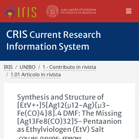
CRIS
Current Research
Information System
IRIS
UNIBO
1 - Contributo in rivista
1.01 Articolo in rivista
Synthesis and Structure of
[EtV+•]5[Ag12(μ12-Ag){μ3-
Fe(CO)4}8].4 DMF: The Missing
[Ag13Fe8(CO)32]5- Pentaanion
as Ethylviologen (EtV) Salt
COLLINI, DAVIDE
;
FEMONI,